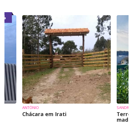
7%
ANTÔNIO
SANDRO 
Chácara em Irati
Terre
mad