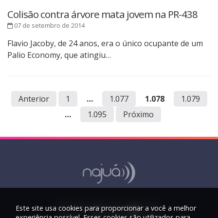
Colisão contra árvore mata jovem na PR-438
07 de setembro de 2014
Flavio Jacoby, de 24 anos, era o único ocupante de um
Palio Economy, que atingiu…
Anterior
1
…
1.077
1.078
1.079
…
1.095
Próximo
Este site usa cookies para proporcionar a você a melhor
experiência possível. Esses cookies são utilizados para