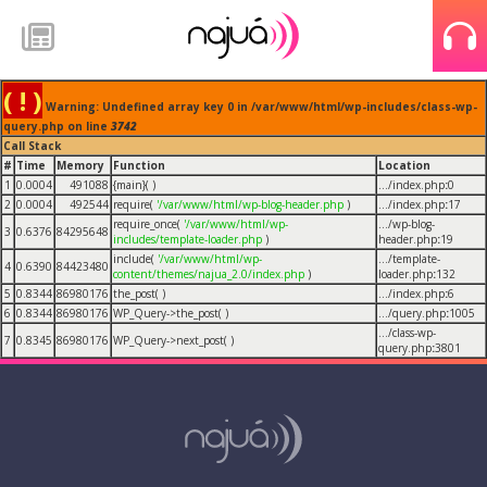
( ! )
Warning: Undefined array key 0 in /var/www/html/wp-includes/class-wp-
query.php on line
3742
Call Stack
#
Time
Memory
Function
Location
1
0.0004
491088
{main}( )
.../index.php
:
0
2
0.0004
492544
require(
'/var/www/html/wp-blog-header.php
)
.../index.php
:
17
require_once(
'/var/www/html/wp-
.../wp-blog-
3
0.6376
84295648
includes/template-loader.php
)
header.php
:
19
include(
'/var/www/html/wp-
.../template-
4
0.6390
84423480
content/themes/najua_2.0/index.php
)
loader.php
:
132
5
0.8344
86980176
the_post( )
.../index.php
:
6
6
0.8344
86980176
WP_Query->the_post( )
.../query.php
:
1005
.../class-wp-
7
0.8345
86980176
WP_Query->next_post( )
query.php
:
3801