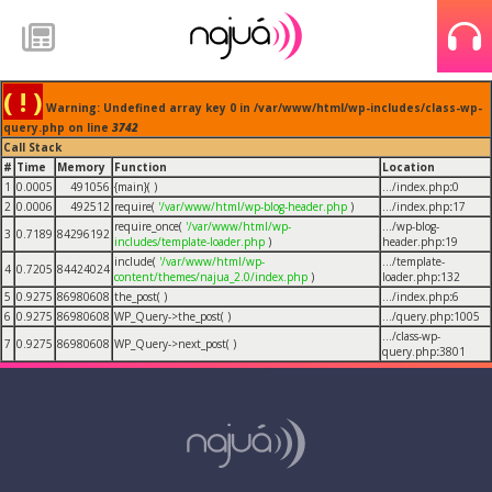
( ! )
Warning: Undefined array key 0 in /var/www/html/wp-includes/class-wp-
query.php on line
3742
Call Stack
#
Time
Memory
Function
Location
1
0.0005
491056
{main}( )
.../index.php
:
0
2
0.0006
492512
require(
'/var/www/html/wp-blog-header.php
)
.../index.php
:
17
require_once(
'/var/www/html/wp-
.../wp-blog-
3
0.7189
84296192
includes/template-loader.php
)
header.php
:
19
include(
'/var/www/html/wp-
.../template-
4
0.7205
84424024
content/themes/najua_2.0/index.php
)
loader.php
:
132
5
0.9275
86980608
the_post( )
.../index.php
:
6
6
0.9275
86980608
WP_Query->the_post( )
.../query.php
:
1005
.../class-wp-
7
0.9275
86980608
WP_Query->next_post( )
query.php
:
3801