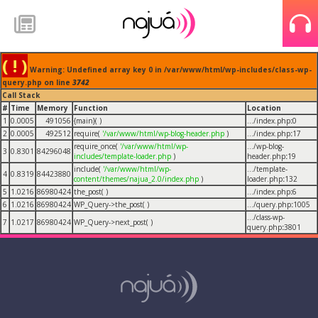
( ! )
Warning: Undefined array key 0 in /var/www/html/wp-includes/class-wp-
query.php on line
3742
Call Stack
#
Time
Memory
Function
Location
1
0.0005
491056
{main}( )
.../index.php
:
0
2
0.0005
492512
require(
'/var/www/html/wp-blog-header.php
)
.../index.php
:
17
require_once(
'/var/www/html/wp-
.../wp-blog-
3
0.8301
84296048
includes/template-loader.php
)
header.php
:
19
include(
'/var/www/html/wp-
.../template-
4
0.8319
84423880
content/themes/najua_2.0/index.php
)
loader.php
:
132
5
1.0216
86980424
the_post( )
.../index.php
:
6
6
1.0216
86980424
WP_Query->the_post( )
.../query.php
:
1005
.../class-wp-
7
1.0217
86980424
WP_Query->next_post( )
query.php
:
3801