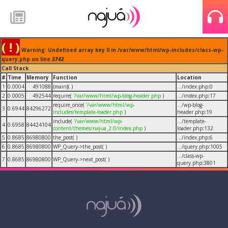
( ! )
Warning: Undefined array key 0 in /var/www/html/wp-includes/class-wp-
query.php on line
3742
Call Stack
#
Time
Memory
Function
Location
1
0.0004
491088
{main}( )
.../index.php
:
0
2
0.0005
492544
require(
'/var/www/html/wp-blog-header.php
)
.../index.php
:
17
require_once(
'/var/www/html/wp-
.../wp-blog-
3
0.6944
84296272
includes/template-loader.php
)
header.php
:
19
include(
'/var/www/html/wp-
.../template-
4
0.6958
84424104
content/themes/najua_2.0/index.php
)
loader.php
:
132
5
0.8685
86980800
the_post( )
.../index.php
:
6
6
0.8685
86980800
WP_Query->the_post( )
.../query.php
:
1005
.../class-wp-
7
0.8685
86980800
WP_Query->next_post( )
query.php
:
3801