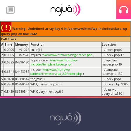
( ! )
Warning: Undefined array key 0 in /var/www/html/wp-includes/class-wp-
query.php on line
3742
Call Stack
#
Time
Memory
Function
Location
1
0.0005
491072
{main}( )
.../index.php
:
0
2
0.0005
492528
require(
'/var/www/html/wp-blog-header.php
)
.../index.php
:
17
require_once(
'/var/www/html/wp-
.../wp-blog-
3
0.6825
84296120
includes/template-loader.php
)
header.php
:
19
include(
'/var/www/html/wp-
.../template-
4
0.6841
84423952
content/themes/najua_2.0/index.php
)
loader.php
:
132
5
0.8438
86980544
the_post( )
.../index.php
:
6
6
0.8438
86980544
WP_Query->the_post( )
.../query.php
:
1005
.../class-wp-
7
0.8439
86980544
WP_Query->next_post( )
query.php
:
3801