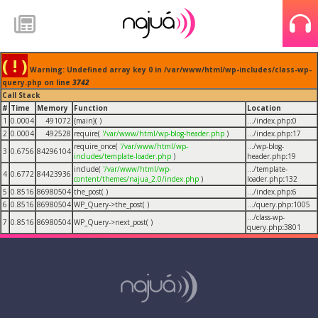
( ! )
Warning: Undefined array key 0 in /var/www/html/wp-includes/class-wp-
query.php on line
3742
Call Stack
#
Time
Memory
Function
Location
1
0.0004
491072
{main}( )
.../index.php
:
0
2
0.0004
492528
require(
'/var/www/html/wp-blog-header.php
)
.../index.php
:
17
require_once(
'/var/www/html/wp-
.../wp-blog-
3
0.6756
84296104
includes/template-loader.php
)
header.php
:
19
include(
'/var/www/html/wp-
.../template-
4
0.6772
84423936
content/themes/najua_2.0/index.php
)
loader.php
:
132
5
0.8516
86980504
the_post( )
.../index.php
:
6
6
0.8516
86980504
WP_Query->the_post( )
.../query.php
:
1005
.../class-wp-
7
0.8516
86980504
WP_Query->next_post( )
query.php
:
3801