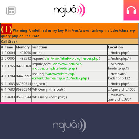
( ! )
Warning: Undefined array key 0 in /var/www/html/wp-includes/class-wp-
query.php on line
3742
Call Stack
#
Time
Memory
Function
Location
1
0.0004
491056
{main}( )
.../index.php
:
0
2
0.0005
492512
require(
'/var/www/html/wp-blog-header.php
)
.../index.php
:
17
require_once(
'/var/www/html/wp-
.../wp-blog-
3
1.1766
84296160
includes/template-loader.php
)
header.php
:
19
include(
'/var/www/html/wp-
.../template-
4
1.1784
84423992
content/themes/najua_2.0/index.php
)
loader.php
:
132
5
1.4683
86980544
the_post( )
.../index.php
:
6
6
1.4683
86980544
WP_Query->the_post( )
.../query.php
:
1005
.../class-wp-
7
1.4683
86980544
WP_Query->next_post( )
query.php
:
3801