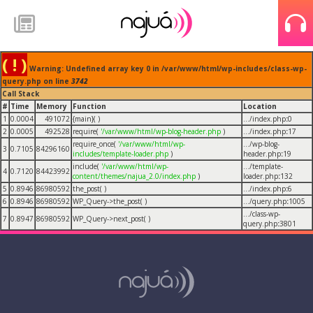
( ! )
Warning: Undefined array key 0 in /var/www/html/wp-includes/class-wp-
query.php on line
3742
Call Stack
#
Time
Memory
Function
Location
1
0.0004
491072
{main}( )
.../index.php
:
0
2
0.0005
492528
require(
'/var/www/html/wp-blog-header.php
)
.../index.php
:
17
require_once(
'/var/www/html/wp-
.../wp-blog-
3
0.7105
84296160
includes/template-loader.php
)
header.php
:
19
include(
'/var/www/html/wp-
.../template-
4
0.7120
84423992
content/themes/najua_2.0/index.php
)
loader.php
:
132
5
0.8946
86980592
the_post( )
.../index.php
:
6
6
0.8946
86980592
WP_Query->the_post( )
.../query.php
:
1005
.../class-wp-
7
0.8947
86980592
WP_Query->next_post( )
query.php
:
3801