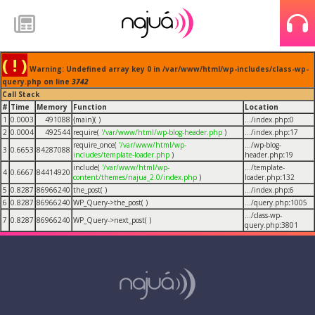
( ! )
Warning: Undefined array key 0 in /var/www/html/wp-includes/class-wp-
query.php on line
3742
Call Stack
#
Time
Memory
Function
Location
1
0.0003
491088
{main}( )
.../index.php
:
0
2
0.0004
492544
require(
'/var/www/html/wp-blog-header.php
)
.../index.php
:
17
require_once(
'/var/www/html/wp-
.../wp-blog-
3
0.6653
84287088
includes/template-loader.php
)
header.php
:
19
include(
'/var/www/html/wp-
.../template-
4
0.6667
84414920
content/themes/najua_2.0/index.php
)
loader.php
:
132
5
0.8287
86966240
the_post( )
.../index.php
:
6
6
0.8287
86966240
WP_Query->the_post( )
.../query.php
:
1005
.../class-wp-
7
0.8287
86966240
WP_Query->next_post( )
query.php
:
3801