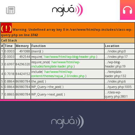
( ! )
Warning: Undefined array key 0 in /var/www/html/wp-includes/class-wp-
query.php on line
3742
Call Stack
#
Time
Memory
Function
Location
1
0.0003
491088
{main}( )
.../index.php
:
0
2
0.0003
492544
require(
'/var/www/html/wp-blog-header.php
)
.../index.php
:
17
require_once(
'/var/www/html/wp-
.../wp-blog-
3
0.6997
84296320
includes/template-loader.php
)
header.php
:
19
include(
'/var/www/html/wp-
.../template-
4
0.7018
84424152
content/themes/najua_2.0/index.php
)
loader.php
:
132
5
0.8864
86980784
the_post( )
.../index.php
:
6
6
0.8864
86980784
WP_Query->the_post( )
.../query.php
:
1005
.../class-wp-
7
0.8865
86980784
WP_Query->next_post( )
query.php
:
3801