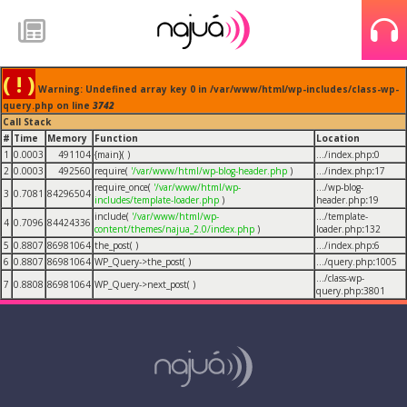
( ! )
Warning: Undefined array key 0 in /var/www/html/wp-includes/class-wp-
query.php on line
3742
Call Stack
#
Time
Memory
Function
Location
1
0.0003
491104
{main}( )
.../index.php
:
0
2
0.0003
492560
require(
'/var/www/html/wp-blog-header.php
)
.../index.php
:
17
require_once(
'/var/www/html/wp-
.../wp-blog-
3
0.7081
84296504
includes/template-loader.php
)
header.php
:
19
include(
'/var/www/html/wp-
.../template-
4
0.7096
84424336
content/themes/najua_2.0/index.php
)
loader.php
:
132
5
0.8807
86981064
the_post( )
.../index.php
:
6
6
0.8807
86981064
WP_Query->the_post( )
.../query.php
:
1005
.../class-wp-
7
0.8808
86981064
WP_Query->next_post( )
query.php
:
3801