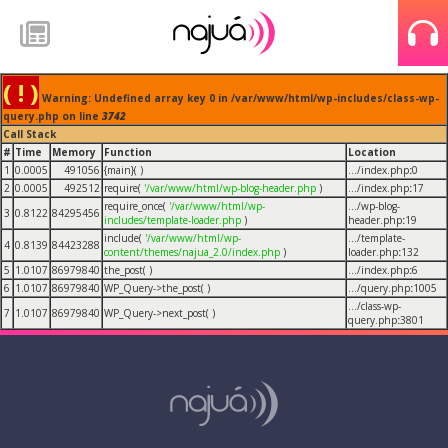
( ! )
Warning: Undefined array key 0 in /var/www/html/wp-includes/class-wp-
query.php on line
3742
Call Stack
#
Time
Memory
Function
Location
1
0.0005
491056
{main}( )
.../index.php
:
0
2
0.0005
492512
require(
'/var/www/html/wp-blog-header.php
)
.../index.php
:
17
require_once(
'/var/www/html/wp-
.../wp-blog-
3
0.8122
84295456
includes/template-loader.php
)
header.php
:
19
include(
'/var/www/html/wp-
.../template-
4
0.8139
84423288
content/themes/najua_2.0/index.php
)
loader.php
:
132
5
1.0107
86979840
the_post( )
.../index.php
:
6
6
1.0107
86979840
WP_Query->the_post( )
.../query.php
:
1005
.../class-wp-
7
1.0107
86979840
WP_Query->next_post( )
query.php
:
3801