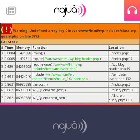
( ! )
Warning: Undefined array key 0 in /var/www/html/wp-includes/class-wp-
query.php on line
3742
Call Stack
#
Time
Memory
Function
Location
1
0.0004
491088
{main}( )
.../index.php
:
0
2
0.0005
492544
require(
'/var/www/html/wp-blog-header.php
)
.../index.php
:
17
require_once(
'/var/www/html/wp-
.../wp-blog-
3
0.6891
84296208
includes/template-loader.php
)
header.php
:
19
include(
'/var/www/html/wp-
.../template-
4
0.6911
84424040
content/themes/najua_2.0/index.php
)
loader.php
:
132
5
0.8621
86980688
the_post( )
.../index.php
:
6
6
0.8621
86980688
WP_Query->the_post( )
.../query.php
:
1005
.../class-wp-
7
0.8621
86980688
WP_Query->next_post( )
query.php
:
3801