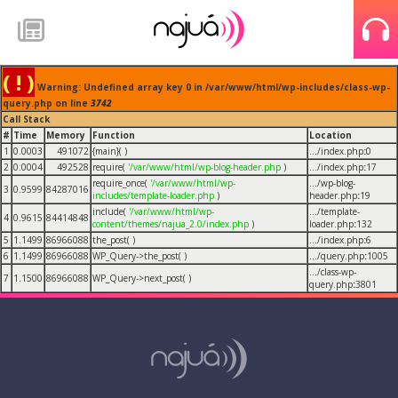
( ! )
Warning: Undefined array key 0 in /var/www/html/wp-includes/class-wp-
query.php on line
3742
Call Stack
#
Time
Memory
Function
Location
1
0.0003
491072
{main}( )
.../index.php
:
0
2
0.0004
492528
require(
'/var/www/html/wp-blog-header.php
)
.../index.php
:
17
require_once(
'/var/www/html/wp-
.../wp-blog-
3
0.9599
84287016
includes/template-loader.php
)
header.php
:
19
include(
'/var/www/html/wp-
.../template-
4
0.9615
84414848
content/themes/najua_2.0/index.php
)
loader.php
:
132
5
1.1499
86966088
the_post( )
.../index.php
:
6
6
1.1499
86966088
WP_Query->the_post( )
.../query.php
:
1005
.../class-wp-
7
1.1500
86966088
WP_Query->next_post( )
query.php
:
3801