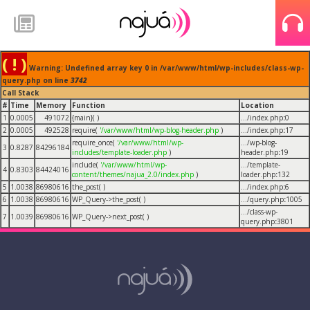
( ! )
Warning: Undefined array key 0 in /var/www/html/wp-includes/class-wp-
query.php on line
3742
Call Stack
#
Time
Memory
Function
Location
1
0.0005
491072
{main}( )
.../index.php
:
0
2
0.0005
492528
require(
'/var/www/html/wp-blog-header.php
)
.../index.php
:
17
require_once(
'/var/www/html/wp-
.../wp-blog-
3
0.8287
84296184
includes/template-loader.php
)
header.php
:
19
include(
'/var/www/html/wp-
.../template-
4
0.8303
84424016
content/themes/najua_2.0/index.php
)
loader.php
:
132
5
1.0038
86980616
the_post( )
.../index.php
:
6
6
1.0038
86980616
WP_Query->the_post( )
.../query.php
:
1005
.../class-wp-
7
1.0039
86980616
WP_Query->next_post( )
query.php
:
3801