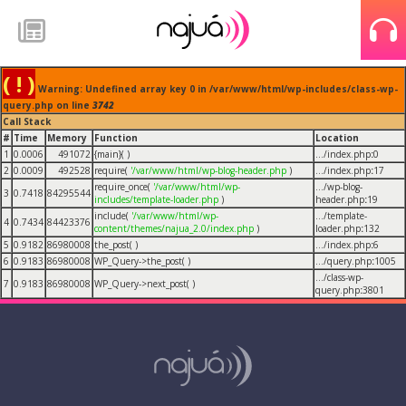
( ! )
Warning: Undefined array key 0 in /var/www/html/wp-includes/class-wp-
query.php on line
3742
Call Stack
#
Time
Memory
Function
Location
1
0.0006
491072
{main}( )
.../index.php
:
0
2
0.0009
492528
require(
'/var/www/html/wp-blog-header.php
)
.../index.php
:
17
require_once(
'/var/www/html/wp-
.../wp-blog-
3
0.7418
84295544
includes/template-loader.php
)
header.php
:
19
include(
'/var/www/html/wp-
.../template-
4
0.7434
84423376
content/themes/najua_2.0/index.php
)
loader.php
:
132
5
0.9182
86980008
the_post( )
.../index.php
:
6
6
0.9183
86980008
WP_Query->the_post( )
.../query.php
:
1005
.../class-wp-
7
0.9183
86980008
WP_Query->next_post( )
query.php
:
3801