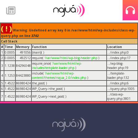
( ! )
Warning: Undefined array key 0 in /var/www/html/wp-includes/class-wp-
query.php on line
3742
Call Stack
#
Time
Memory
Function
Location
1
0.0005
491056
{main}( )
.../index.php
:
0
2
0.0005
492512
require(
'/var/www/html/wp-blog-header.php
)
.../index.php
:
17
require_once(
'/var/www/html/wp-
.../wp-blog-
3
1.1238
84296048
includes/template-loader.php
)
header.php
:
19
include(
'/var/www/html/wp-
.../template-
4
1.1253
84423880
content/themes/najua_2.0/index.php
)
loader.php
:
132
5
1.4522
86980424
the_post( )
.../index.php
:
6
6
1.4522
86980424
WP_Query->the_post( )
.../query.php
:
1005
.../class-wp-
7
1.4522
86980424
WP_Query->next_post( )
query.php
:
3801