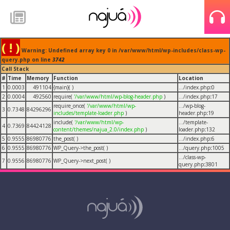
( ! )
Warning: Undefined array key 0 in /var/www/html/wp-includes/class-wp-
query.php on line
3742
Call Stack
#
Time
Memory
Function
Location
1
0.0003
491104
{main}( )
.../index.php
:
0
2
0.0004
492560
require(
'/var/www/html/wp-blog-header.php
)
.../index.php
:
17
require_once(
'/var/www/html/wp-
.../wp-blog-
3
0.7348
84296296
includes/template-loader.php
)
header.php
:
19
include(
'/var/www/html/wp-
.../template-
4
0.7369
84424128
content/themes/najua_2.0/index.php
)
loader.php
:
132
5
0.9555
86980776
the_post( )
.../index.php
:
6
6
0.9555
86980776
WP_Query->the_post( )
.../query.php
:
1005
.../class-wp-
7
0.9556
86980776
WP_Query->next_post( )
query.php
:
3801