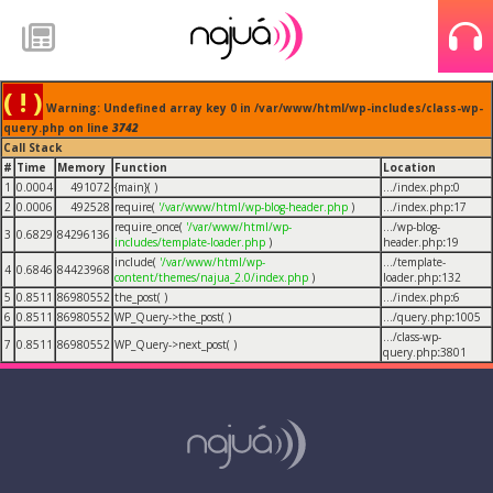
( ! )
Warning: Undefined array key 0 in /var/www/html/wp-includes/class-wp-
query.php on line
3742
Call Stack
#
Time
Memory
Function
Location
1
0.0004
491072
{main}( )
.../index.php
:
0
2
0.0006
492528
require(
'/var/www/html/wp-blog-header.php
)
.../index.php
:
17
require_once(
'/var/www/html/wp-
.../wp-blog-
3
0.6829
84296136
includes/template-loader.php
)
header.php
:
19
include(
'/var/www/html/wp-
.../template-
4
0.6846
84423968
content/themes/najua_2.0/index.php
)
loader.php
:
132
5
0.8511
86980552
the_post( )
.../index.php
:
6
6
0.8511
86980552
WP_Query->the_post( )
.../query.php
:
1005
.../class-wp-
7
0.8511
86980552
WP_Query->next_post( )
query.php
:
3801