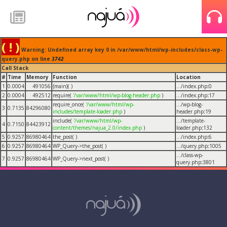
( ! )
Warning: Undefined array key 0 in /var/www/html/wp-includes/class-wp-
query.php on line
3742
Call Stack
#
Time
Memory
Function
Location
1
0.0004
491056
{main}( )
.../index.php
:
0
2
0.0004
492512
require(
'/var/www/html/wp-blog-header.php
)
.../index.php
:
17
require_once(
'/var/www/html/wp-
.../wp-blog-
3
0.7135
84296080
includes/template-loader.php
)
header.php
:
19
include(
'/var/www/html/wp-
.../template-
4
0.7150
84423912
content/themes/najua_2.0/index.php
)
loader.php
:
132
5
0.9257
86980464
the_post( )
.../index.php
:
6
6
0.9257
86980464
WP_Query->the_post( )
.../query.php
:
1005
.../class-wp-
7
0.9257
86980464
WP_Query->next_post( )
query.php
:
3801