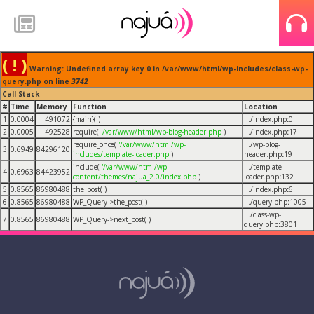
( ! )
Warning: Undefined array key 0 in /var/www/html/wp-includes/class-wp-
query.php on line
3742
Call Stack
#
Time
Memory
Function
Location
1
0.0004
491072
{main}( )
.../index.php
:
0
2
0.0005
492528
require(
'/var/www/html/wp-blog-header.php
)
.../index.php
:
17
require_once(
'/var/www/html/wp-
.../wp-blog-
3
0.6949
84296120
includes/template-loader.php
)
header.php
:
19
include(
'/var/www/html/wp-
.../template-
4
0.6963
84423952
content/themes/najua_2.0/index.php
)
loader.php
:
132
5
0.8565
86980488
the_post( )
.../index.php
:
6
6
0.8565
86980488
WP_Query->the_post( )
.../query.php
:
1005
.../class-wp-
7
0.8565
86980488
WP_Query->next_post( )
query.php
:
3801