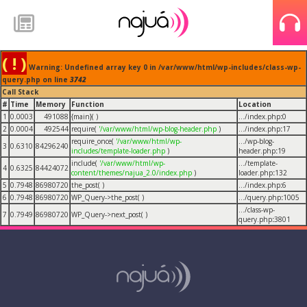
( ! )
Warning: Undefined array key 0 in /var/www/html/wp-includes/class-wp-
query.php on line
3742
Call Stack
#
Time
Memory
Function
Location
1
0.0003
491088
{main}( )
.../index.php
:
0
2
0.0004
492544
require(
'/var/www/html/wp-blog-header.php
)
.../index.php
:
17
require_once(
'/var/www/html/wp-
.../wp-blog-
3
0.6310
84296240
includes/template-loader.php
)
header.php
:
19
include(
'/var/www/html/wp-
.../template-
4
0.6325
84424072
content/themes/najua_2.0/index.php
)
loader.php
:
132
5
0.7948
86980720
the_post( )
.../index.php
:
6
6
0.7948
86980720
WP_Query->the_post( )
.../query.php
:
1005
.../class-wp-
7
0.7949
86980720
WP_Query->next_post( )
query.php
:
3801