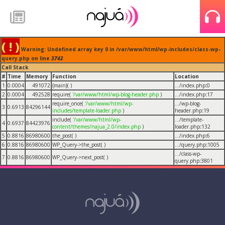
( ! )
Warning: Undefined array key 0 in /var/www/html/wp-includes/class-wp-
query.php on line
3742
Call Stack
#
Time
Memory
Function
Location
1
0.0004
491072
{main}( )
.../index.php
:
0
2
0.0004
492528
require(
'/var/www/html/wp-blog-header.php
)
.../index.php
:
17
require_once(
'/var/www/html/wp-
.../wp-blog-
3
0.6913
84296144
includes/template-loader.php
)
header.php
:
19
include(
'/var/www/html/wp-
.../template-
4
0.6937
84423976
content/themes/najua_2.0/index.php
)
loader.php
:
132
5
0.8816
86980600
the_post( )
.../index.php
:
6
6
0.8816
86980600
WP_Query->the_post( )
.../query.php
:
1005
.../class-wp-
7
0.8816
86980600
WP_Query->next_post( )
query.php
:
3801