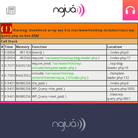
( ! )
Warning: Undefined array key 0 in /var/www/html/wp-includes/class-wp-
query.php on line
3742
Call Stack
#
Time
Memory
Function
Location
1
0.0004
491104
{main}( )
.../index.php
:
0
2
0.0004
492560
require(
'/var/www/html/wp-blog-header.php
)
.../index.php
:
17
require_once(
'/var/www/html/wp-
.../wp-blog-
3
0.7577
84295720
includes/template-loader.php
)
header.php
:
19
include(
'/var/www/html/wp-
.../template-
4
0.7593
84423552
content/themes/najua_2.0/index.php
)
loader.php
:
132
5
0.9431
86980256
the_post( )
.../index.php
:
6
6
0.9431
86980256
WP_Query->the_post( )
.../query.php
:
1005
.../class-wp-
7
0.9431
86980256
WP_Query->next_post( )
query.php
:
3801