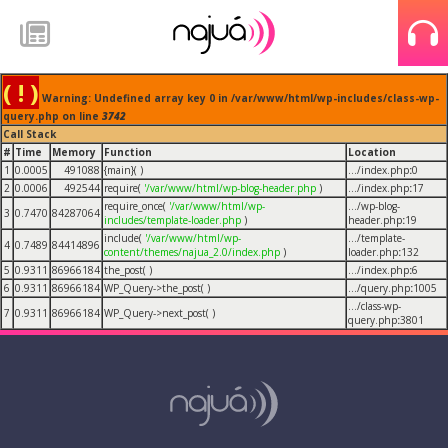
( ! )
Warning: Undefined array key 0 in /var/www/html/wp-includes/class-wp-
query.php on line
3742
Call Stack
#
Time
Memory
Function
Location
1
0.0005
491088
{main}( )
.../index.php
:
0
2
0.0006
492544
require(
'/var/www/html/wp-blog-header.php
)
.../index.php
:
17
require_once(
'/var/www/html/wp-
.../wp-blog-
3
0.7470
84287064
includes/template-loader.php
)
header.php
:
19
include(
'/var/www/html/wp-
.../template-
4
0.7489
84414896
content/themes/najua_2.0/index.php
)
loader.php
:
132
5
0.9311
86966184
the_post( )
.../index.php
:
6
6
0.9311
86966184
WP_Query->the_post( )
.../query.php
:
1005
.../class-wp-
7
0.9311
86966184
WP_Query->next_post( )
query.php
:
3801