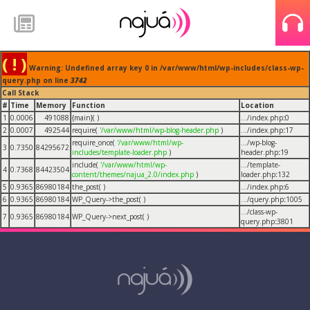
( ! )
Warning: Undefined array key 0 in /var/www/html/wp-includes/class-wp-
query.php on line
3742
Call Stack
#
Time
Memory
Function
Location
1
0.0006
491088
{main}( )
.../index.php
:
0
2
0.0007
492544
require(
'/var/www/html/wp-blog-header.php
)
.../index.php
:
17
require_once(
'/var/www/html/wp-
.../wp-blog-
3
0.7350
84295672
includes/template-loader.php
)
header.php
:
19
include(
'/var/www/html/wp-
.../template-
4
0.7368
84423504
content/themes/najua_2.0/index.php
)
loader.php
:
132
5
0.9365
86980184
the_post( )
.../index.php
:
6
6
0.9365
86980184
WP_Query->the_post( )
.../query.php
:
1005
.../class-wp-
7
0.9365
86980184
WP_Query->next_post( )
query.php
:
3801