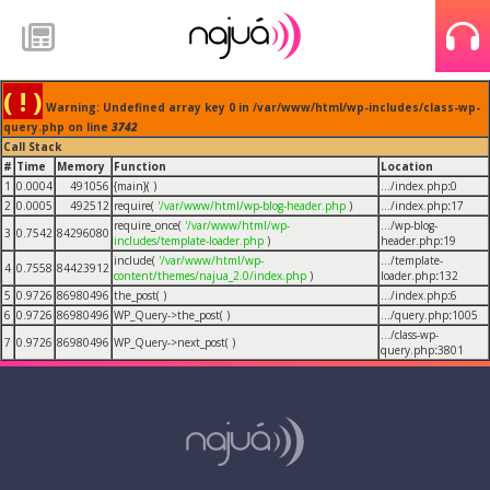
( ! )
Warning: Undefined array key 0 in /var/www/html/wp-includes/class-wp-
query.php on line
3742
Call Stack
#
Time
Memory
Function
Location
1
0.0004
491056
{main}( )
.../index.php
:
0
2
0.0005
492512
require(
'/var/www/html/wp-blog-header.php
)
.../index.php
:
17
require_once(
'/var/www/html/wp-
.../wp-blog-
3
0.7542
84296080
includes/template-loader.php
)
header.php
:
19
include(
'/var/www/html/wp-
.../template-
4
0.7558
84423912
content/themes/najua_2.0/index.php
)
loader.php
:
132
5
0.9726
86980496
the_post( )
.../index.php
:
6
6
0.9726
86980496
WP_Query->the_post( )
.../query.php
:
1005
.../class-wp-
7
0.9726
86980496
WP_Query->next_post( )
query.php
:
3801