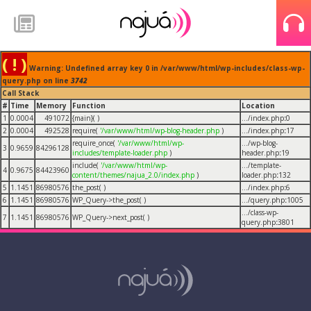
( ! )
Warning: Undefined array key 0 in /var/www/html/wp-includes/class-wp-
query.php on line
3742
Call Stack
#
Time
Memory
Function
Location
1
0.0004
491072
{main}( )
.../index.php
:
0
2
0.0004
492528
require(
'/var/www/html/wp-blog-header.php
)
.../index.php
:
17
require_once(
'/var/www/html/wp-
.../wp-blog-
3
0.9659
84296128
includes/template-loader.php
)
header.php
:
19
include(
'/var/www/html/wp-
.../template-
4
0.9675
84423960
content/themes/najua_2.0/index.php
)
loader.php
:
132
5
1.1451
86980576
the_post( )
.../index.php
:
6
6
1.1451
86980576
WP_Query->the_post( )
.../query.php
:
1005
.../class-wp-
7
1.1451
86980576
WP_Query->next_post( )
query.php
:
3801