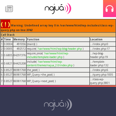
( ! )
Warning: Undefined array key 0 in /var/www/html/wp-includes/class-wp-
query.php on line
3742
Call Stack
#
Time
Memory
Function
Location
1
0.0004
491056
{main}( )
.../index.php
:
0
2
0.0005
492512
require(
'/var/www/html/wp-blog-header.php
)
.../index.php
:
17
require_once(
'/var/www/html/wp-
.../wp-blog-
3
0.6805
84297376
includes/template-loader.php
)
header.php
:
19
include(
'/var/www/html/wp-
.../template-
4
0.6821
84425208
content/themes/najua_2.0/index.php
)
loader.php
:
132
5
0.8527
86981768
the_post( )
.../index.php
:
6
6
0.8527
86981768
WP_Query->the_post( )
.../query.php
:
1005
.../class-wp-
7
0.8527
86981768
WP_Query->next_post( )
query.php
:
3801