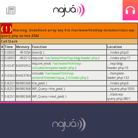
( ! )
Warning: Undefined array key 0 in /var/www/html/wp-includes/class-wp-
query.php on line
3742
Call Stack
#
Time
Memory
Function
Location
1
0.0003
491056
{main}( )
.../index.php
:
0
2
0.0003
492512
require(
'/var/www/html/wp-blog-header.php
)
.../index.php
:
17
require_once(
'/var/www/html/wp-
.../wp-blog-
3
0.6547
84295952
includes/template-loader.php
)
header.php
:
19
include(
'/var/www/html/wp-
.../template-
4
0.6563
84423784
content/themes/najua_2.0/index.php
)
loader.php
:
132
5
0.8251
86980368
the_post( )
.../index.php
:
6
6
0.8251
86980368
WP_Query->the_post( )
.../query.php
:
1005
.../class-wp-
7
0.8251
86980368
WP_Query->next_post( )
query.php
:
3801