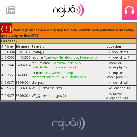
( ! )
Warning: Undefined array key 0 in /var/www/html/wp-includes/class-wp-
query.php on line
3742
Call Stack
#
Time
Memory
Function
Location
1
0.0004
491072
{main}( )
.../index.php
:
0
2
0.0005
492528
require(
'/var/www/html/wp-blog-header.php
)
.../index.php
:
17
require_once(
'/var/www/html/wp-
.../wp-blog-
3
0.7647
84286984
includes/template-loader.php
)
header.php
:
19
include(
'/var/www/html/wp-
.../template-
4
0.7666
84414816
content/themes/najua_2.0/index.php
)
loader.php
:
132
5
0.9677
86966024
the_post( )
.../index.php
:
6
6
0.9677
86966024
WP_Query->the_post( )
.../query.php
:
1005
.../class-wp-
7
0.9678
86966024
WP_Query->next_post( )
query.php
:
3801