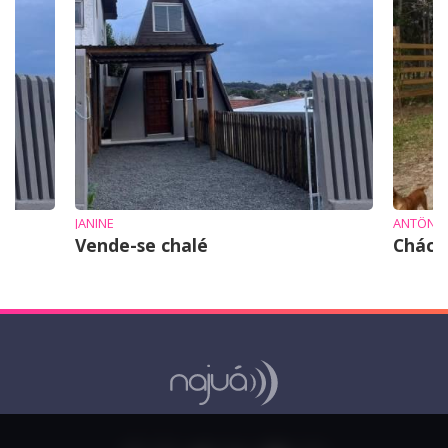
JANINE
ANTÔNI
Vende-se chalé
Cháca