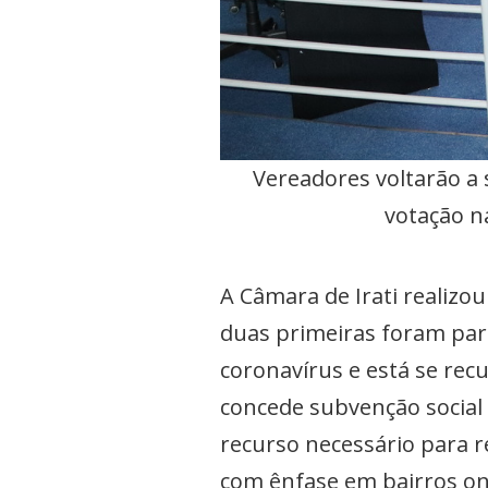
Vereadores voltarão a 
votação n
A Câmara de Irati realizou
duas primeiras foram para 
coronavírus e está se re
concede subvenção social a
recurso necessário para r
com ênfase em bairros on