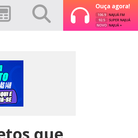
Ouça agora!
106.9
NAJUÁ FM
92.5
SUPER NAJUÁ
NOVO
NAJUÁ +
etos que