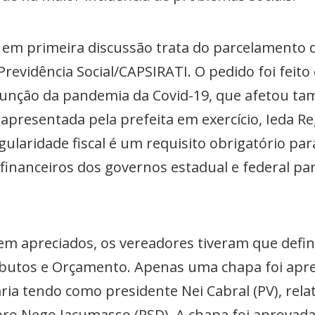
 em primeira discussão trata do parcelamento 
revidência Social/CAPSIRATI. O pedido foi feito 
função da pandemia da Covid-19, que afetou ta
o apresentada pela prefeita em exercício, Ieda 
gularidade fiscal é um requisito obrigatório pa
financeiros dos governos estadual e federal pa
em apreciados, os vereadores tiveram que defin
ibutos e Orçamento. Apenas uma chapa foi apr
ria tendo como presidente Nei Cabral (PV), rela
ro Nego Jacumasso (PSD). A chapa foi aprovad