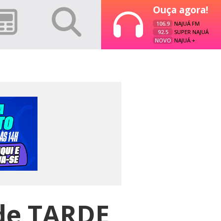
Ouça agora!
106.9
NAJUÁ FM
92.5
SUPER NAJUÁ
NOVO
NAJUÁ +
 de TARDE