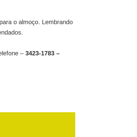
o para o almoço. Lembrando
endados.
elefone –
3423-1783 –