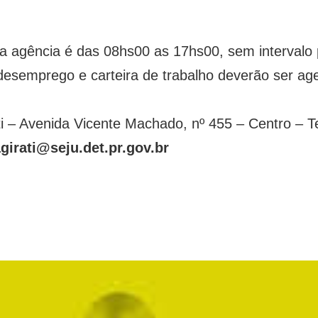
da agência é das 08hs00 as 17hs00, sem interval
desemprego e carteira de trabalho deverão ser ag
ti – Avenida Vicente Machado, nº 455 – Centro – T
girati@seju.det.pr.gov.br