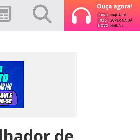
Ouça agora!
106.9
NAJUÁ FM
92.5
SUPER NAJUÁ
NOVO
NAJUÁ +
lhador de