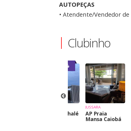
AUTOPEÇAS
• Atendente/Vendedor de 
Clubinho
-6%
-7%
QUE
sa para
ugar
JANINE
JUSSARA
Vende-se chalé
AP Praia
Mansa Caiobá