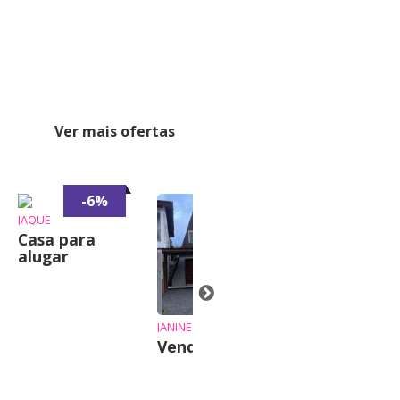
Ver mais ofertas
-6%
-7%
JAQUE
Casa para
alugar
JANINE
JUSSARA
Vende-se chalé
AP Praia
Mansa Caiob