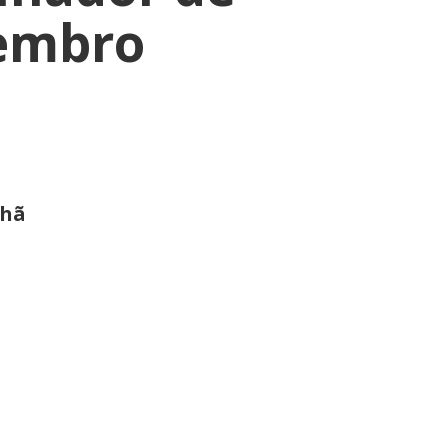
tembro
nhã