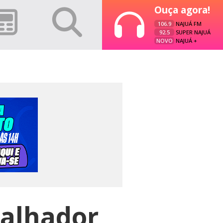
Ouça agora!
106.9
NAJUÁ FM
92.5
SUPER NAJUÁ
NOVO
NAJUÁ +
balhador