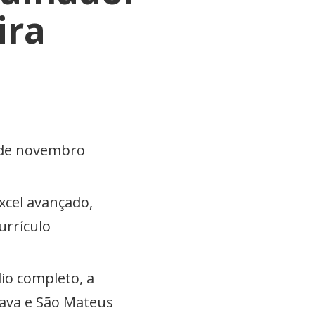
ira
4 de novembro
xcel avançado,
urrículo
io completo, a
uava e São Mateus