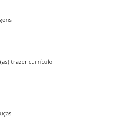
agens
as) trazer currículo
ouças