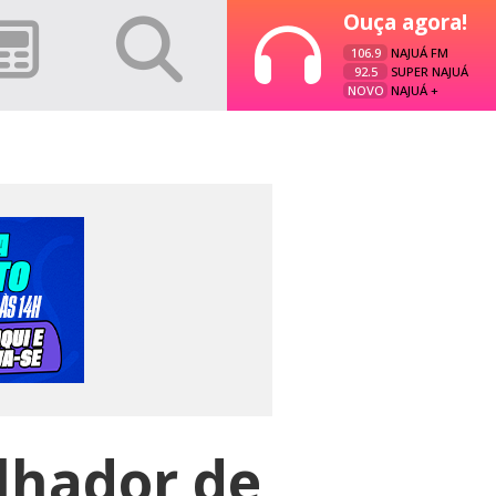
Ouça agora!
106.9
NAJUÁ FM
92.5
SUPER NAJUÁ
NOVO
NAJUÁ +
lhador de