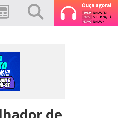
Ouça agora!
106.9
NAJUÁ FM
92.5
SUPER NAJUÁ
NOVO
NAJUÁ +
lhador de