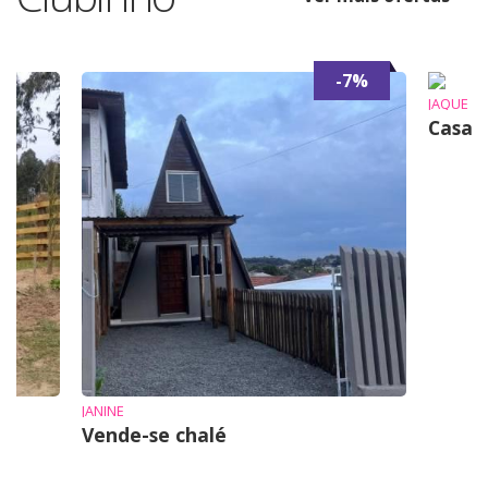
-7%
JAQUE
Casa 
JANINE
Vende-se chalé