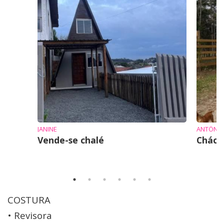
JANINE
ANTÔNI
Vende-se chalé
Cháca
COSTURA
• Revisora