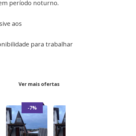
o em período noturno.
sive aos
onibilidade para trabalhar
Ver mais ofertas
-7%
-7%