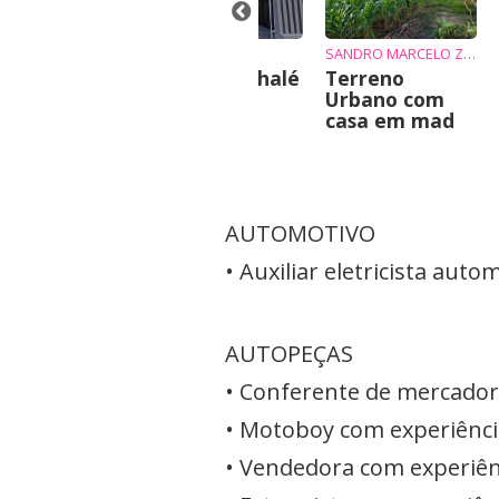
INE
JANINE
SANDRO MARCELO ZIEMBIKIEWICZ
nde-se chalé
Vende-se chalé
Terreno
Urbano com
casa em mad
AUTOMOTIVO
• Auxiliar eletricista aut
AUTOPEÇAS
• Conferente de mercadori
• Motoboy com experiência
• Vendedora com experiênc