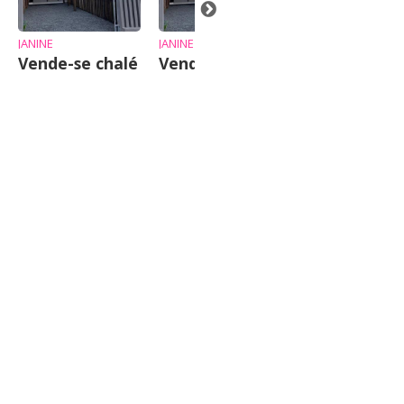
JANINE
JANINE
Vende-se chalé
Vende-se chalé
Terreno
Urbano com
casa em mad