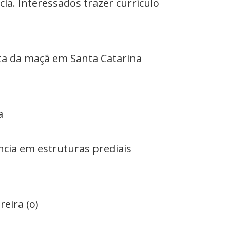
ia. Interessados trazer currículo
ita da maçã em Santa Catarina
a
ncia em estruturas prediais
eira (o)