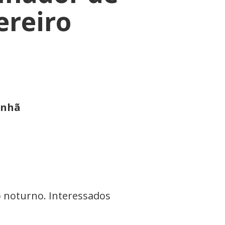
ereiro
anhã
o noturno. Interessados