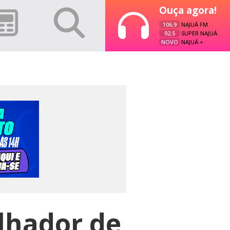
Ouça agora!
106.9
NAJUÁ FM
92.5
SUPER NAJUÁ
NOVO
NAJUÁ +
lhador de