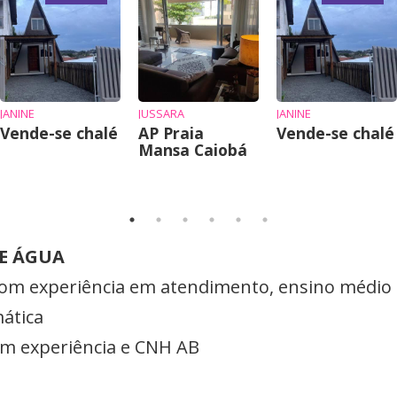
JANINE
JUSSARA
JANINE
Vende-se chalé
AP Praia
Vende-se chalé
Mansa Caiobá
 E ÁGUA
o com experiência em atendimento, ensino médio
ática
om experiência e CNH AB