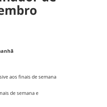
vembro
 manhã
usive aos finais de semana
finais de semana e