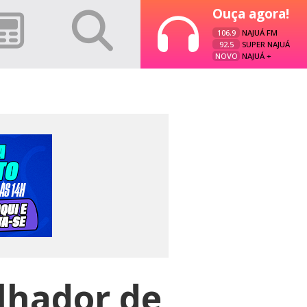
Ouça agora!
106.9
NAJUÁ FM
92.5
SUPER NAJUÁ
NOVO
NAJUÁ +
lhador de