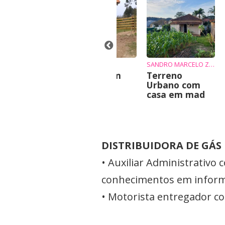
QUE
sa para
ugar
ANTÔNIO
SANDRO MARCELO ZIEMBIKIEWICZ
Chácara em
Terreno
Irati
Urbano com
casa em mad
DISTRIBUIDORA DE GÁS
• Auxiliar Administrativ
conhecimentos em inform
• Motorista entregador c