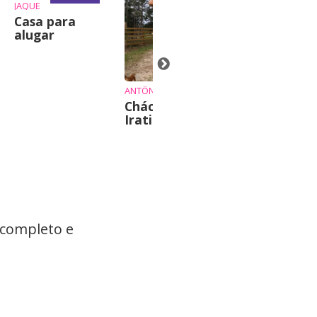
JAQUE
Casa para
alugar
ANTÔNIO
Chácara em
Terreno
Irati
Urbano com
casa em mad
 completo e