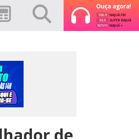
Ouça agora!
106.9
NAJUÁ FM
92.5
SUPER NAJUÁ
NOVO
NAJUÁ +
lhador de