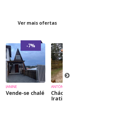
Ver mais ofertas
-7%
JANINE
ANTÔNIO
JUSSARA
Vende-se chalé
Chácara em
AP Praia
Irati
Mansa Caiob