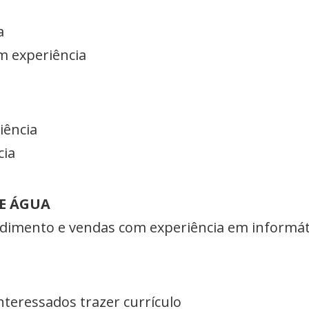
a
m experiência
iência
cia
 E ÁGUA
ndimento e vendas com experiência em informát
Interessados trazer currículo