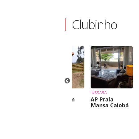
Clubinho
-7%
INE
ANTÔNIO
JUSSARA
nde-se chalé
Chácara em
AP Praia
Irati
Mansa Caiobá