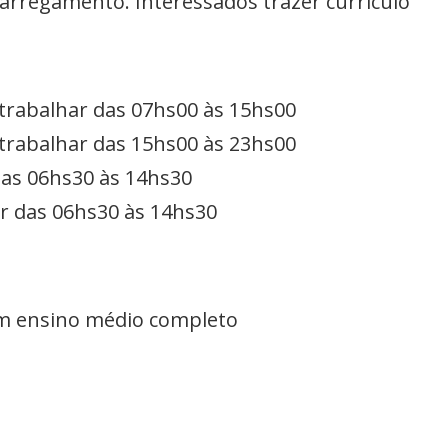
carregamento. Interessados trazer currículo
a trabalhar das 07hs00 às 15hs00
a trabalhar das 15hs00 às 23hs00
das 06hs30 às 14hs30
ar das 06hs30 às 14hs30
om ensino médio completo