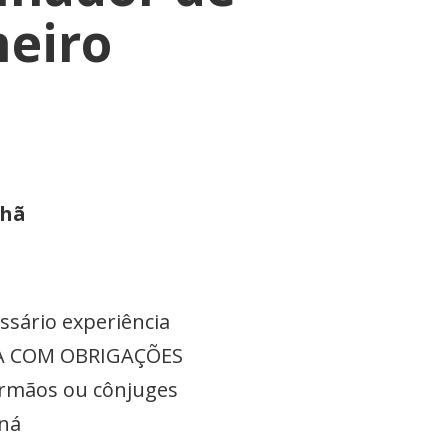
neiro
nhã
ssário experiência
 DIA COM OBRIGAÇÕES
irmãos ou cônjuges
aná