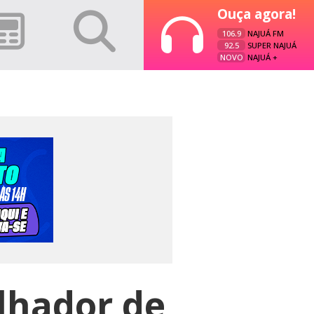
Ouça agora!
106.9
NAJUÁ FM
92.5
SUPER NAJUÁ
NOVO
NAJUÁ +
lhador de