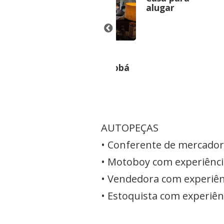
alugar
TÔNIO
JUSSARA
hácara em
AP Praia
ati
Mansa Caiobá
AUTOPEÇAS
• Conferente de mercadori
• Motoboy com experiência
• Vendedora com experiênc
• Estoquista com experiênc