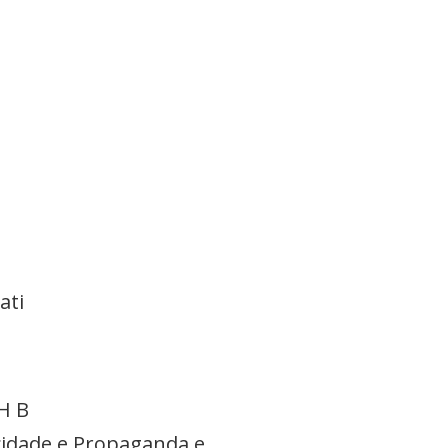
ati
H B
cidade e Propaganda e