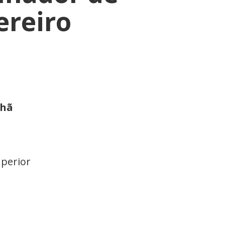
ereiro
nhã
uperior