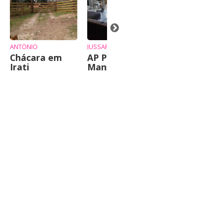
alugar
ANTÔNIO
JUSSARA
Chácara em
AP Praia
Irati
Mansa Caiobá