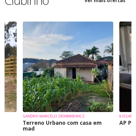
Clubinho
Ver mais ofertas
SANDRO MARCELO ZIEMBIKIEWICZ
JUSSARA
Terreno Urbano com casa em
AP Pr
mad