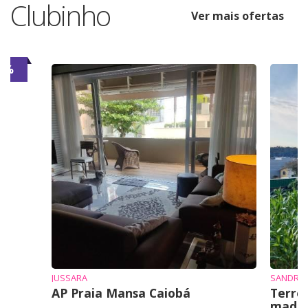
Clubinho
Ver mais ofertas
6%
JUSSARA
SANDRO 
AP Praia Mansa Caiobá
Terre
mad