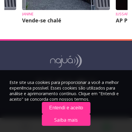
JANINE
JUSSARA
Vende-se chalé
AP Pr
Este site usa cookies para proporcionar a você a melhor
experiência possível. Esses cookies são utilizados para
análise e aprimoramento contínuo. Clique em "Entendi e
aceito" se concorda com nossos termos.
Entendi e aceito
Saiba mais
© 2026 Rádio Najuá - Todos os direitos reservados.