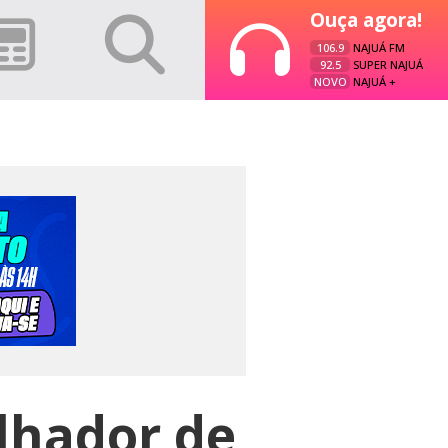
Ouça agora!
106.9
NAJUÁ FM
92.5
SUPER NAJUÁ
NOVO
NAJUÁ +
lhador de